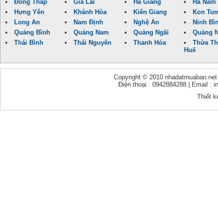
Đồng Tháp
Gia Lai
Hà Giang
Hà Nam
Hưng Yên
Khánh Hòa
Kiên Giang
Kon Tu
Long An
Nam Định
Nghệ An
Ninh Bì
Quảng Bình
Quảng Nam
Quảng Ngãi
Quảng N
Thái Bình
Thái Nguyên
Thanh Hóa
Thừa Th
Huế
Copyright © 2010 nhadatmuaban.net - 
Điện thoại : 0942884288 | Email :
Thiết k