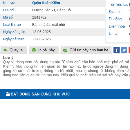
Khu vực
Quận Hoàn Kiếm
Tên liên lạc
Địa chỉ
Đường Bát Sứ, Hàng Bồ
Địa chỉ
Mã số
2241762
Di động
Loại tin rao
Bán nhà đất mặt phố
Điện thoại
Ngày đăng tin
12-06-2025
Email
Ngày hết hạn
12-08-2025
Quay lại
In bài này
Gửi tin này cho bạn bè
Lưu ý
Quý vị đang xem nội dung tin rao "Chính chủ cần bán nhà mặt phố cổ t
Kiếm". Mọi thông tin liên quan tới tin rao này là do người đăng tin đăng 
gắng để có chất lượng thông tin tốt nhất, nhưng chúng tôi không đảm bả
dung nào liên quan tới tin rao này. Nếu quý vị phát hiện có sai sót hay vấn
BẤT ĐỘNG SẢN CÙNG KHU VỰC