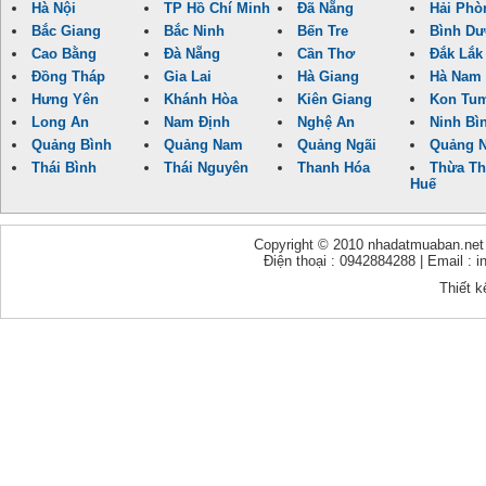
Hà Nội
TP Hồ Chí Minh
Đã Nẵng
Hải Phò
Bắc Giang
Bắc Ninh
Bến Tre
Bình D
Cao Bằng
Đà Nẵng
Cần Thơ
Đắk Lắk
Đồng Tháp
Gia Lai
Hà Giang
Hà Nam
Hưng Yên
Khánh Hòa
Kiên Giang
Kon Tu
Long An
Nam Định
Nghệ An
Ninh Bì
Quảng Bình
Quảng Nam
Quảng Ngãi
Quảng N
Thái Bình
Thái Nguyên
Thanh Hóa
Thừa Th
Huế
Copyright © 2010 nhadatmuaban.net - 
Điện thoại : 0942884288 | Email :
Thiết k