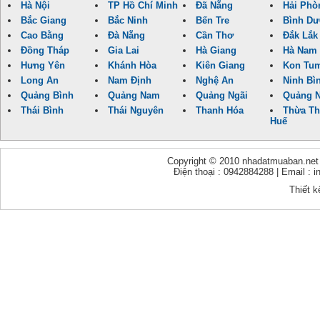
Hà Nội
TP Hồ Chí Minh
Đã Nẵng
Hải Phò
Bắc Giang
Bắc Ninh
Bến Tre
Bình D
Cao Bằng
Đà Nẵng
Cần Thơ
Đắk Lắk
Đồng Tháp
Gia Lai
Hà Giang
Hà Nam
Hưng Yên
Khánh Hòa
Kiên Giang
Kon Tu
Long An
Nam Định
Nghệ An
Ninh Bì
Quảng Bình
Quảng Nam
Quảng Ngãi
Quảng N
Thái Bình
Thái Nguyên
Thanh Hóa
Thừa Th
Huế
Copyright © 2010 nhadatmuaban.net - 
Điện thoại : 0942884288 | Email :
Thiết k