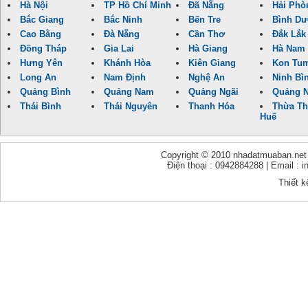
Hà Nội
TP Hồ Chí Minh
Đã Nẵng
Hải Phò
Bắc Giang
Bắc Ninh
Bến Tre
Bình D
Cao Bằng
Đà Nẵng
Cần Thơ
Đắk Lắk
Đồng Tháp
Gia Lai
Hà Giang
Hà Nam
Hưng Yên
Khánh Hòa
Kiên Giang
Kon Tu
Long An
Nam Định
Nghệ An
Ninh Bì
Quảng Bình
Quảng Nam
Quảng Ngãi
Quảng N
Thái Bình
Thái Nguyên
Thanh Hóa
Thừa Th
Huế
Copyright © 2010 nhadatmuaban.net - 
Điện thoại : 0942884288 | Email :
Thiết k