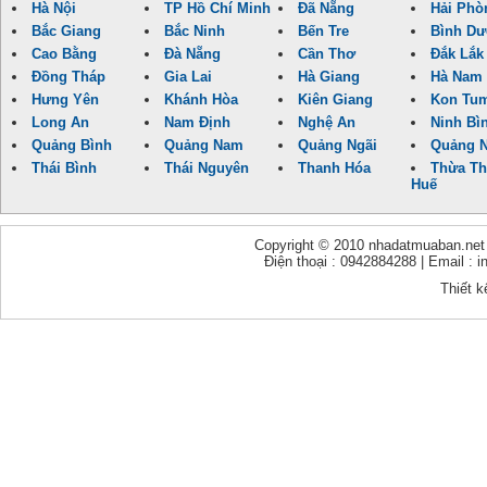
Hà Nội
TP Hồ Chí Minh
Đã Nẵng
Hải Phò
Bắc Giang
Bắc Ninh
Bến Tre
Bình D
Cao Bằng
Đà Nẵng
Cần Thơ
Đắk Lắk
Đồng Tháp
Gia Lai
Hà Giang
Hà Nam
Hưng Yên
Khánh Hòa
Kiên Giang
Kon Tu
Long An
Nam Định
Nghệ An
Ninh Bì
Quảng Bình
Quảng Nam
Quảng Ngãi
Quảng N
Thái Bình
Thái Nguyên
Thanh Hóa
Thừa Th
Huế
Copyright © 2010 nhadatmuaban.net - 
Điện thoại : 0942884288 | Email :
Thiết k