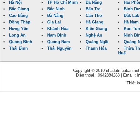
Hà Nội
TP Hồ Chí Minh
Đã Nẵng
Hải Phò
Bắc Giang
Bắc Ninh
Bến Tre
Bình D
Cao Bằng
Đà Nẵng
Cần Thơ
Đắk Lắk
Đồng Tháp
Gia Lai
Hà Giang
Hà Nam
Hưng Yên
Khánh Hòa
Kiên Giang
Kon Tu
Long An
Nam Định
Nghệ An
Ninh Bì
Quảng Bình
Quảng Nam
Quảng Ngãi
Quảng N
Thái Bình
Thái Nguyên
Thanh Hóa
Thừa Th
Huế
Copyright © 2010 nhadatmuaban.net - 
Điện thoại : 0942884288 | Email :
Thiết k