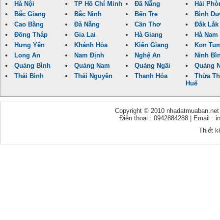
Hà Nội
TP Hồ Chí Minh
Đã Nẵng
Hải Phò
Bắc Giang
Bắc Ninh
Bến Tre
Bình D
Cao Bằng
Đà Nẵng
Cần Thơ
Đắk Lắk
Đồng Tháp
Gia Lai
Hà Giang
Hà Nam
Hưng Yên
Khánh Hòa
Kiên Giang
Kon Tu
Long An
Nam Định
Nghệ An
Ninh Bì
Quảng Bình
Quảng Nam
Quảng Ngãi
Quảng N
Thái Bình
Thái Nguyên
Thanh Hóa
Thừa Th
Huế
Copyright © 2010 nhadatmuaban.net - 
Điện thoại : 0942884288 | Email :
Thiết k