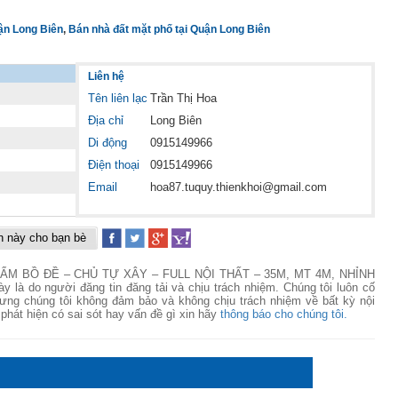
ận Long Biên
,
Bán nhà đất mặt phố tại Quận Long Biên
Liên hệ
Tên liên lạc
Trần Thị Hoa
Địa chỉ
Long Biên
Di động
0915149966
Điện thoại
0915149966
Email
hoa87.tuquy.thienkhoi@gmail.com
in này cho bạn bè
U PHẨM BỒ ĐỀ – CHỦ TỰ XÂY – FULL NỘI THẤT – 35M, MT 4M, NHỈNH
này là do người đăng tin đăng tải và chịu trách nhiệm. Chúng tôi luôn cố
nhưng chúng tôi không đảm bảo và không chịu trách nhiệm về bất kỳ nội
 phát hiện có sai sót hay vấn đề gì xin hãy
thông báo cho chúng tôi.