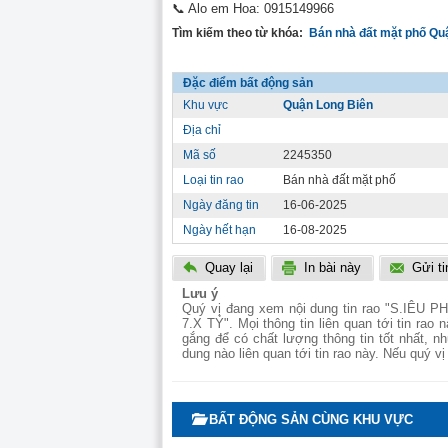
📞 Alo em Hoa: 0915149966
Tìm kiếm theo từ khóa:
Bán nhà đất mặt phố Qu
Đặc điểm bất động sản
Khu vực
Quận Long Biên
Địa chỉ
Mã số
2245350
Loại tin rao
Bán nhà đất mặt phố
Ngày đăng tin
16-06-2025
Ngày hết hạn
16-08-2025
Quay lại
In bài này
Gửi t
Lưu ý
Quý vị đang xem nội dung tin rao "S.IÊ
7.X TỶ". Mọi thông tin liên quan tới tin rao 
gắng để có chất lượng thông tin tốt nhất, 
dung nào liên quan tới tin rao này. Nếu quý vị
BẤT ĐỘNG SẢN CÙNG KHU VỰC