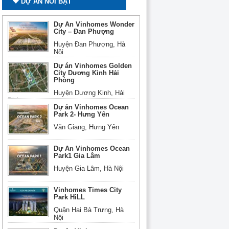
DỰ ÁN NỔI BẬT
Dự Án Vinhomes Wonder
City – Đan Phượng​​
Huyện Đan Phượng, Hà
Nội
Dự án Vinhomes Golden
City Dương Kinh Hải
Phòng
Huyện Dương Kinh, Hải
Phòng
Dự án Vinhomes Ocean
Park 2- Hưng Yên
Văn Giang, Hưng Yên
Dự Án Vinhomes Ocean
Park1 Gia Lâm
Huyện Gia Lâm, Hà Nội
Vinhomes Times City
Park HiLL
Quận Hai Bà Trưng, Hà
Nội