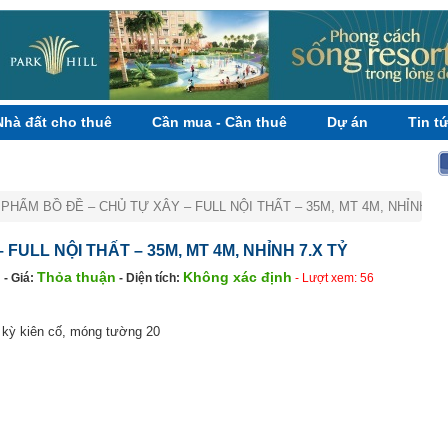
Nhà đất cho thuê
Cần mua - Cần thuê
Dự án
Tin t
 PHẨM BỒ ĐỀ – CHỦ TỰ XÂY – FULL NỘI THẤT – 35M, MT 4M, NHỈNH 7.
 FULL NỘI THẤT – 35M, MT 4M, NHỈNH 7.X TỶ
Thỏa thuận
Không xác định
n
- Giá:
- Diện tích:
- Lượt xem: 56
 kỳ kiên cố, móng tường 20