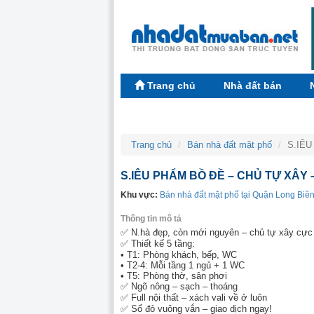
Trang chủ
Nhà đất bán
Trang chủ
Bán nhà đất mặt phố
S.IÊU
S.IÊU PHẨM BỒ ĐỀ – CHỦ TỰ XÂY –
Khu vực:
Bán nhà đất mặt phố tại Quận Long Biê
Thông tin mô tả
✅ N.hà đẹp, còn mới nguyên – chủ tự xây cực
✅ Thiết kế 5 tầng:
• T1: Phòng khách, bếp, WC
• T2-4: Mỗi tầng 1 ngủ + 1 WC
• T5: Phòng thờ, sân phơi
✅ Ngõ nông – sạch – thoáng
✅ Full nội thất – xách vali về ở luôn
✅ Sổ đỏ vuông vắn – giao dịch ngay!