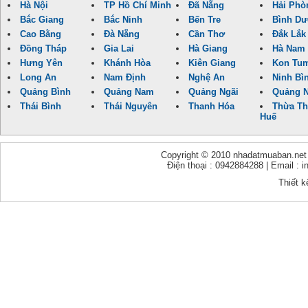
Hà Nội
TP Hồ Chí Minh
Đã Nẵng
Hải Phò
Bắc Giang
Bắc Ninh
Bến Tre
Bình D
Cao Bằng
Đà Nẵng
Cần Thơ
Đắk Lắk
Đồng Tháp
Gia Lai
Hà Giang
Hà Nam
Hưng Yên
Khánh Hòa
Kiên Giang
Kon Tu
Long An
Nam Định
Nghệ An
Ninh Bì
Quảng Bình
Quảng Nam
Quảng Ngãi
Quảng N
Thái Bình
Thái Nguyên
Thanh Hóa
Thừa Th
Huế
Copyright © 2010 nhadatmuaban.net - 
Điện thoại : 0942884288 | Email :
Thiết k