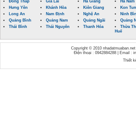
Đồng Tháp
Gia Lai
Hà Giang
Hà Nam
Hưng Yên
Khánh Hòa
Kiên Giang
Kon Tu
Long An
Nam Định
Nghệ An
Ninh Bì
Quảng Bình
Quảng Nam
Quảng Ngãi
Quảng N
Thái Bình
Thái Nguyên
Thanh Hóa
Thừa Th
Huế
Copyright © 2010 nhadatmuaban.net - 
Điện thoại : 0942884288 | Email :
Thiết k