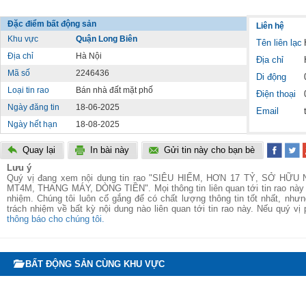
Đặc điểm bất động sản
Liên hệ
Khu vực
Quận Long Biên
Tên liên lạc
Địa chỉ
Hà Nội
Địa chỉ
Mã số
2246436
Di động
Loại tin rao
Bán nhà đất mặt phố
Điện thoại
Ngày đăng tin
18-06-2025
Email
Ngày hết hạn
18-08-2025
Quay lại
In bài này
Gửi tin này cho bạn bè
Lưu ý
Quý vị đang xem nội dung tin rao "SIÊU HIẾM, HƠN 17 TỶ, SỞ HỮ
MT4M, THANG MÁY, DÒNG TIỀN". Mọi thông tin liên quan tới tin rao này là
nhiệm. Chúng tôi luôn cố gắng để có chất lượng thông tin tốt nhất, như
trách nhiệm về bất kỳ nội dung nào liên quan tới tin rao này. Nếu quý vị 
thông báo cho chúng tôi.
BẤT ĐỘNG SẢN CÙNG KHU VỰC