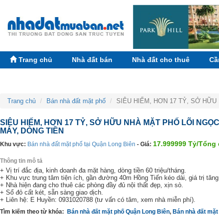
Trang chủ
Nhà đất bán
Nhà đất cho thuê
Cầ
Trang chủ
Bán nhà đất mặt phố
SIÊU HIẾM, HƠN 17 TỶ, SỞ HỮU
SIÊU HIẾM, HƠN 17 TỶ, SỞ HỮU NHÀ MẶT PHỐ LÕI NGỌC
MÁY, DÒNG TIỀN
17.999999 Tỷ/Tổng 
Khu vực:
Bán nhà đất mặt phố tại Quận Long Biên
- Giá:
Thông tin mô tả
+ Vị trí đắc địa, kinh doanh đa mặt hàng, dòng tiền 60 triệu/tháng.
+ Khu vực trung tâm tiện ích, gần đường 40m Hồng Tiến kéo dài, giá trị tăng
+ Nhà hiện đang cho thuê các phòng đầy đủ nội thất đẹp, xịn sò.
+ Sổ đỏ cất két, sẵn sàng giao dịch.
+ Liên hệ: E Huyền: 0931020788 (tư vấn có tâm, xem nhà miễn phí).
Tìm kiếm theo từ khóa:
Bán nhà đất mặt phố Quận Long Biên
,
Bán nhà đất mặt