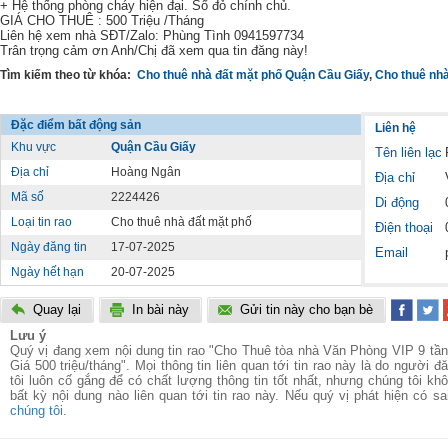
+ Hệ thống phòng cháy hiện đại. Sổ đỏ chính chủ.
GIÁ CHO THUÊ : 500 Triệu /Tháng
Liên hệ xem nhà SĐT/Zalo: Phùng Tình 0941597734
Trân trọng cảm ơn Anh/Chị đã xem qua tin đăng này!
Tìm kiếm theo từ khóa:
Cho thuê nhà đất mặt phố Quận Cầu Giấy
,
Cho thuê nhà
Đặc điểm bất động sản
Liên hệ
Khu vực
Quận Cầu Giấy
Tên liên lạc
Địa chỉ
Hoàng Ngân
Địa chỉ
Mã số
2224426
Di động
Loại tin rao
Cho thuê nhà đất mặt phố
Điện thoại
Ngày đăng tin
17-07-2025
Email
Ngày hết hạn
20-07-2025
Quay lại
In bài này
Gửi tin này cho bạn bè
Lưu ý
Quý vị đang xem nội dung tin rao "Cho Thuê tòa nhà Văn Phòng VIP 9 tầ
Giá 500 triệu/tháng". Mọi thông tin liên quan tới tin rao này là do người 
tôi luôn cố gắng để có chất lượng thông tin tốt nhất, nhưng chúng tôi k
bất kỳ nội dung nào liên quan tới tin rao này. Nếu quý vị phát hiện có s
chúng tôi.