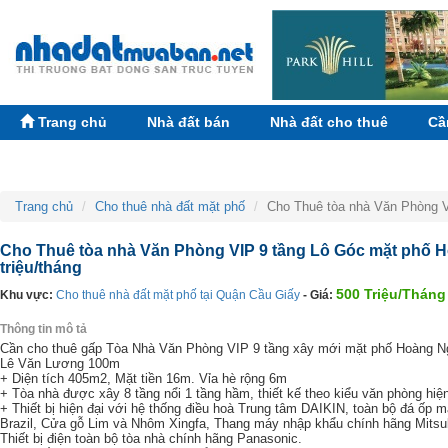
Trang chủ
Nhà đất bán
Nhà đất cho thuê
Cầ
Trang chủ
Cho thuê nhà đất mặt phố
Cho Thuê tòa nhà Văn Phòng V
Cho Thuê tòa nhà Văn Phòng VIP 9 tầng Lô Góc mặt phố H
triệu/tháng
500 Triệu/Tháng
Khu vực:
Cho thuê nhà đất mặt phố tại Quận Cầu Giấy
- Giá:
Thông tin mô tả
Cần cho thuê gấp Tòa Nhà Văn Phòng VIP 9 tầng xây mới mặt phố Hoàng Ngân.
Lê Văn Lương 100m
+ Diện tích 405m2, Mặt tiền 16m. Vỉa hè rộng 6m
+ Tòa nhà được xây 8 tầng nổi 1 tầng hầm, thiết kế theo kiểu văn phòng hiện
+ Thiết bị hiện đại với hệ thống điều hoà Trung tâm DAIKIN, toàn bộ đá ốp m
Brazil, Cửa gỗ Lim và Nhôm Xingfa, Thang máy nhập khẩu chính hãng Mitsubi
Thiết bị điện toàn bộ tòa nhà chính hãng Panasonic.