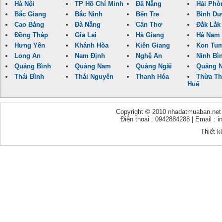
Hà Nội
TP Hồ Chí Minh
Đã Nẵng
Hải Phò
Bắc Giang
Bắc Ninh
Bến Tre
Bình D
Cao Bằng
Đà Nẵng
Cần Thơ
Đắk Lắk
Đồng Tháp
Gia Lai
Hà Giang
Hà Nam
Hưng Yên
Khánh Hòa
Kiên Giang
Kon Tu
Long An
Nam Định
Nghệ An
Ninh Bì
Quảng Bình
Quảng Nam
Quảng Ngãi
Quảng N
Thái Bình
Thái Nguyên
Thanh Hóa
Thừa Th
Huế
Copyright © 2010 nhadatmuaban.net - 
Điện thoại : 0942884288 | Email :
Thiết k