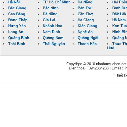
Hà Nội
TP Hồ Chí Minh
Đã Nẵng
Hải Phò
Bắc Giang
Bắc Ninh
Bến Tre
Bình D
Cao Bằng
Đà Nẵng
Cần Thơ
Đắk Lắk
Đồng Tháp
Gia Lai
Hà Giang
Hà Nam
Hưng Yên
Khánh Hòa
Kiên Giang
Kon Tu
Long An
Nam Định
Nghệ An
Ninh Bì
Quảng Bình
Quảng Nam
Quảng Ngãi
Quảng N
Thái Bình
Thái Nguyên
Thanh Hóa
Thừa Th
Huế
Copyright © 2010 nhadatmuaban.net - 
Điện thoại : 0942884288 | Email :
Thiết k